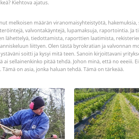
lkeä? Kiehtova ajatus.
inut melkoisen määrän viranomaisyhteistyötä, hakemuksia, s
röintejä, valvontakäyntejä, lupamaksuja, raportointia. Ja t
n lähettelyä, tiedottamista, raporttien laatimista, rekisteri
 anniskeluun liittyen. Olen tästä byrokratian ja valvonnan m
stäväni soitti ja kysyi mitä teen. Sanoin kirjoittavani yrity
ai sellainenkinko pitää tehdä. Johon minä, että no eeeiii. E
n. Tämä on asia, jonka haluan tehdä. Tämä on tärkeää.