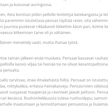
taan ja kuivuivat auringossa.
n. Asta konttasi pitkin pellolle levitettyä katekangasta ja le
tä paremmin istutettava pensas täyttää reiän, sitä vähemmän
uurista puskevat rikkakasvit kitkettiin käsin pari, kolme k
essa kitkemisen tarve oli jo vähäinen.
lainen menettely vaati, mutta ihanaa työtä.
vitse tämän jälkeen enää muokata. Pensaat kasvavat rauhaisa
loilla kasvoi viljaa tai heinää tai ne olivat kesantopeltoina. 
a pensaita.
allo tarvitsee, imee ilmakehästä hiiltä. Pensaat on istutettu
aa, niittykukkia, erilaisia heinäkasveja. Pensasrivien väleissä
Kasvit suojaavat maaperää ja ravinteet jäävät peltoon. Pensas
ran kesässä. Ruohonleikkuusta tuleva ruohosilppu, samoin k
tarhalle maatumaan ja lannoittamaan pensaistoa ja lisäämä