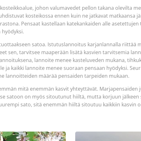
n kosteikkoalue, johon valumavedet pellon takana olevilta met
uhdistuvat kosteikossa ennen kuin ne jatkavat matkaansa j
astona. Pensaat kastellaan katekankaiden alle asetettujen t
 hyödyksi.
 tuottaakseen satoa. Istutuslannoitus karjanlannalla riitt
et sen, tarvitsee maaperään lisätä kasvien tarvitsemia lan
lannoituksena, lannoite menee kasteluveden mukana, tihkuka
le ja kaikki lannoite menee suoraan pensaan hyödyksi. Seu
me lannoitteiden määrää pensaiden tarpeiden mukaan.
nemmän mitä enemmän kasvit yhteyttävät. Marjapensaiden juu
Itse satoon on myös sitoutunut hiiltä, mutta korjuun jälkeen
suurempi sato, sitä enemmän hiiltä sitoutuu kaikkiin kasvin os