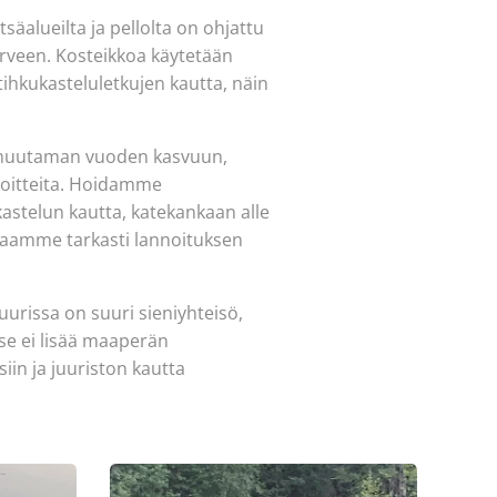
säalueilta ja pellolta on ohjattu
ärveen. Kosteikkoa käytetään
ihkukasteluletkujen kautta, näin
ää muutaman vuoden kasvuun,
noitteita. Hoidamme
stelun kautta, katekankaan alle
raamme tarkasti lannoituksen
rissa on suuri sieniyhteisö,
 se ei lisää maaperän
iin ja juuriston kautta