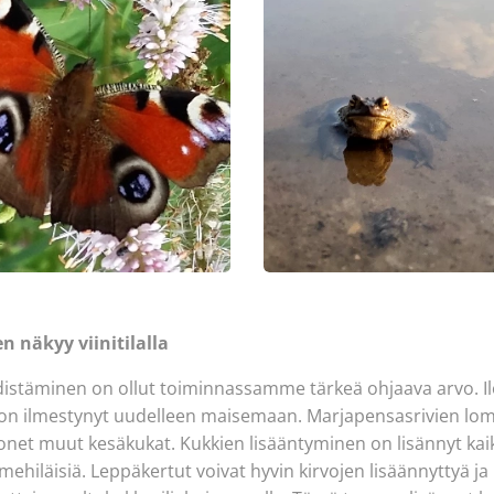
näkyy viinitilalla
täminen on ollut toiminnassamme tärkeä ohjaava arvo. Ilo
 on ilmestynyt uudelleen maisemaan. Marjapensasrivien loma
onet muut kesäkukat. Kukkien lisääntyminen on lisännyt kai
 mehiläisiä. Leppäkertut voivat hyvin kirvojen lisäännyttyä j