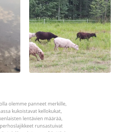
lla olemme panneet merkille,
ssa kukoistavat kellokukat,
kenlaisten lentävien määrää,
a perhoslajikkeet runsastuivat