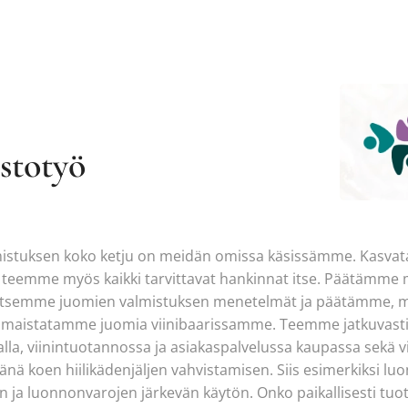
stotyö
valmistuksen koko ketju on meidän omissa käsissämme. Kasv
ja teemme myös kaikki tarvittavat hankinnat itse. Päätämme
alitsemme juomien valmistuksen menetelmät ja päätämme, m
maistatamme juomia viinibaarissamme. Teemme jatkuvasti 
la, viinintuotannossa ja asiakaspalvelussa kaupassa sekä viin
änä koen hiilikädenjäljen vahvistamisen. Siis esimerkiksi
 ja luonnonvarojen järkevän käytön. Onko paikallisesti tuote