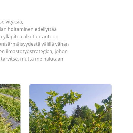
elvityksiä,
ilan hoitaminen edellyttää
en ylläpitoa alkutuotantoon,
onisärmäisyydestä välillä vähän
ksen ilmastotyöstrategiaa, johon
i tarvitse, mutta me halutaan