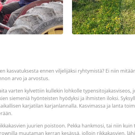
 kasvatuksesta ennen viljelijäksi ryhtymistä? Ei niin mitään.
nnon arvo ja arvostus.
a varten kylvettiin kullekin lohkolle typensitojakasviseos, jok
kien siemeniä hyönteisten hyödyksi ja ihmisten iloksi. Syksyl
paikallisen karjatilan karjanlannalla. Kasvimassa ja lanta t
erään.
ikkakasvien juurien poistoon. Pekka hankmosi, tai niin kuin t
ownilla muutaman kerran kesässä, jolloin rikkakasvien, läh