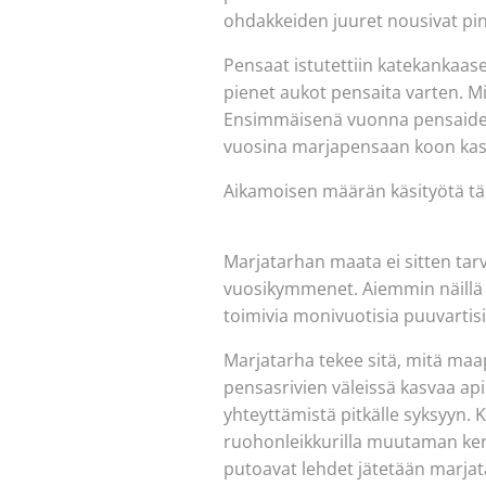
ohdakkeiden juuret nousivat pin
Pensaat istutettiin katekankaasee
pienet aukot pensaita varten. Mi
Ensimmäisenä vuonna pensaiden j
vuosina marjapensaan koon kasva
Aikamoisen määrän käsityötä täl
Marjatarhan maata ei sitten tar
vuosikymmenet. Aiemmin näillä pel
toimivia monivuotisia puuvartisi
Marjatarha tekee sitä, mitä maap
pensasrivien väleissä kasvaa apil
yhteyttämistä pitkälle syksyyn. 
ruohonleikkurilla muutaman ker
putoavat lehdet jätetään marja