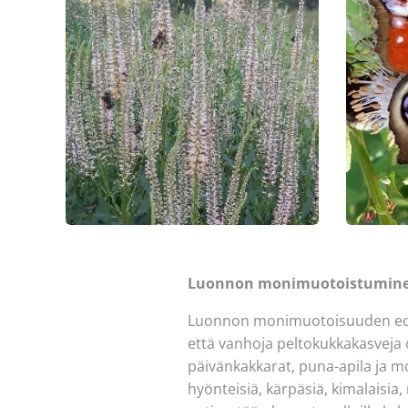
Luonnon monimuotoistuminen 
Luonnon monimuotoisuuden edis
että vanhoja peltokukkakasveja
päivänkakkarat, puna-apila ja m
hyönteisiä, kärpäsiä, kimalaisia,