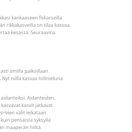
ikkasi kankaaseen fiskarseilla
 rikkakasveilla on tilaa kasvaa.
ertaa kesässä. Seuraavina
sti omilla paikoillaan
Nyt niillä kasvaa hiilinieluna
 aidanteiksi. Aidanteiden,
 kasvavat kasvit jatkavat
rivien välit leikataan
uin pensaista syksyllä
än maaperän hiiltä.