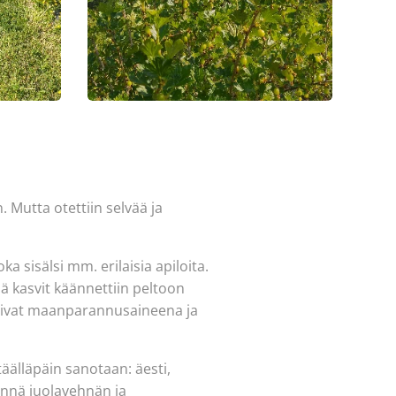
 Mutta otettiin selvää ja
a sisälsi mm. erilaisia apiloita.
lä kasvit käännettiin peltoon
oimivat maanparannusaineena ja
äälläpäin sanotaan: äesti,
innä juolavehnän ja