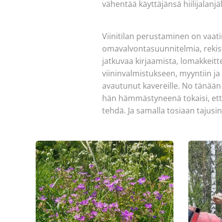
vähentää käyttäjänsä hiilijalanjä
Viinitilan perustaminen on vaat
omavalvontasuunnitelmia, rekiste
jatkuvaa kirjaamista, lomakkeitte
viininvalmistukseen, myyntiin ja
avautunut kavereille. No tänään y
hän hämmästyneenä tokaisi, että 
tehdä. Ja samalla tosiaan tajusi