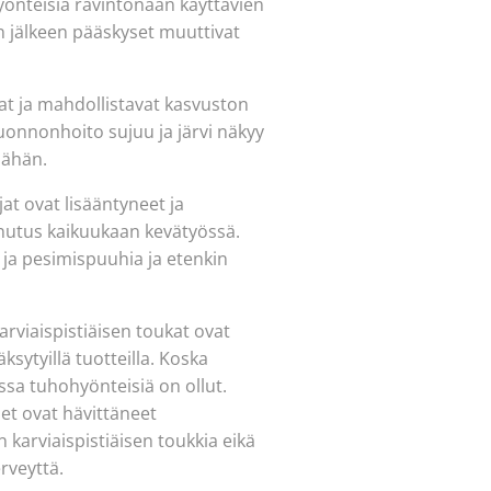
hyönteisiä ravintonaan käyttävien
 jälkeen pääskyset muuttivat
at ja mahdollistavat kasvuston
uonnonhoito sujuu ja järvi näkyy
äähän.
t ovat lisääntyneet ja
rnutus kaikuukaan kevätyössä.
a ja pesimispuuhia ja etenkin
viaispistiäisen toukat ovat
ytyillä tuotteilla. Koska
ssa tuhohyönteisiä on ollut.
set ovat hävittäneet
 karviaispistiäisen toukkia eikä
erveyttä.