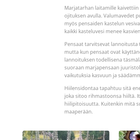
Marjatarhan laitamille kaivettii
ojituksen avulla. Valumavedet p
myös pensaiden kastelun vesivar
kaikki kasteluvesi menee kasvien
Pensaat tarvitsevat lannoitusta
mutta kun pensaat ovat käyttäne
lannoituksen todellisena täsmä
suoraan marjapensaan juuristol
vaikutuksia kasvuun ja säädäm
Hiilensidontaa tapahtuu sitä e
joka sitoo rihmastoonsa hiiltä. 
hiilipitoisuutta. Kuitenkin mitä 
maaperään.