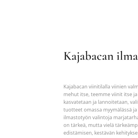
Kajabacan ilma
Kajabacan viinitilalla viinien 
mehut itse, teemme viinit itse 
kasvatetaan ja lannoitetaan, v
tuotteet omassa myymälässä ja 
ilmastotyön valintoja marjatarhal
on tärkeä, mutta vielä tärkeämp
edistämisen, kestävän kehityksen