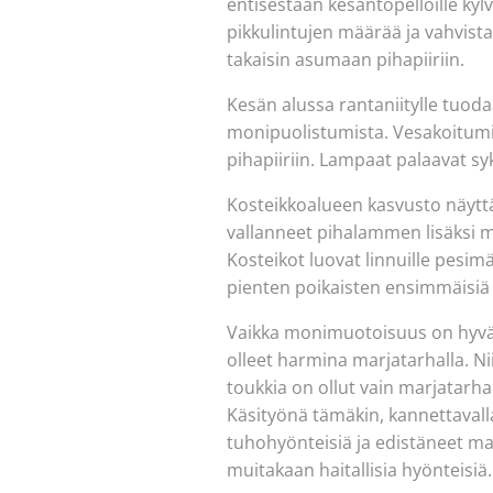
entisestään kesantopelloille kyl
pikkulintujen määrää ja vahvis
takaisin asumaan pihapiiriin.
Kesän alussa rantaniitylle tuod
monipuolistumista. Vesakoitumin
pihapiiriin. Lampaat palaavat 
Kosteikkoalueen kasvusto näyttä
vallanneet pihalammen lisäksi m
Kosteikot luovat linnuille pesim
pienten poikaisten ensimmäisiä 
Vaikka monimuotoisuus on hyvä 
olleet harmina marjatarhalla. N
toukkia on ollut vain marjatarha
Käsityönä tämäkin, kannettavalla
tuhohyönteisiä ja edistäneet marj
muitakaan haitallisia hyönteisiä. 