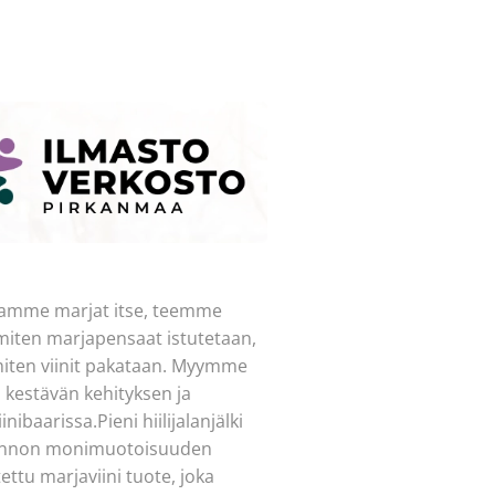
atamme marjat itse, teemme
 miten marjapensaat istutetaan,
iten viinit pakataan. Myymme
kestävän kehityksen ja
ibaarissa.Pieni hiilijalanjälki
 luonnon monimuotoisuuden
ttu marjaviini tuote, joka