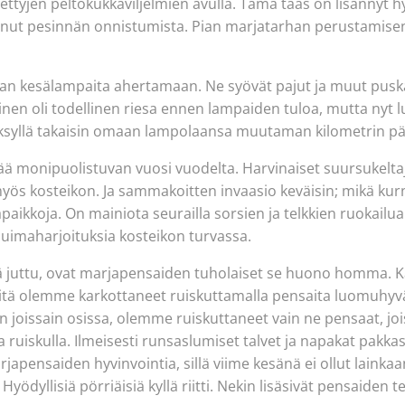
vettyjen peltokukkaviljelmien avulla. Tämä taas on lisännyt 
tanut pesinnän onnistumista. Pian marjatarhan perustamisen
aan kesälampaita ahertamaan. Ne syövät pajut ja muut pusk
en oli todellinen riesa ennen lampaiden tuloa, mutta nyt l
syksyllä takaisin omaan lampolaansa muutaman kilometrin p
ä monipuolistuvan vuosi vuodelta. Harvinaiset suursukeltaja
yös kosteikon. Ja sammakoitten invaasio keväisin; mikä ku
äpaikkoja. On mainiota seurailla sorsien ja telkkien ruokailu
uimaharjoituksia kosteikon turvassa.
juttu, ovat marjapensaiden tuholaiset se huono homma. Kar
iitä olemme karkottaneet ruiskuttamalla pensaita luomuhyväks
n joissain osissa, olemme ruiskuttaneet vain ne pensaat, joi
 ruiskulla. Ilmeisesti runsaslumiset talvet ja napakat pakka
apensaiden hyvinvointia, sillä viime kesänä ei ollut lainkaan
Hyödyllisiä pörriäisiä kyllä riitti. Nekin lisäsivät pensaiden t