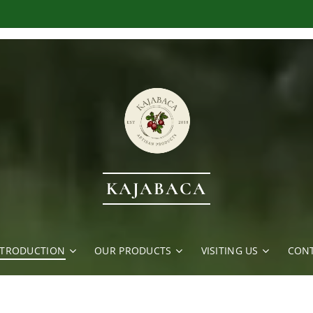
KAJABACA
NTRODUCTION
OUR PRODUCTS
VISITING US
CONT