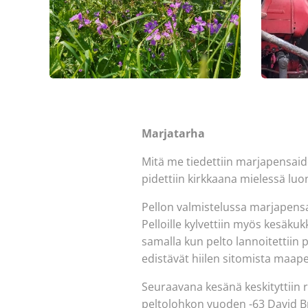
Marjatarha
Mitä me tiedettiin marjapensaiden
pidettiin kirkkaana mielessä luo
Pellon valmistelussa marjapensait
Pelloille kylvettiin myös kesäkuk
samalla kun pelto lannoitettiin 
edistävät hiilen sitomista maap
Seuraavana kesänä keskityttiin r
peltolohkon vuoden -63 David Br