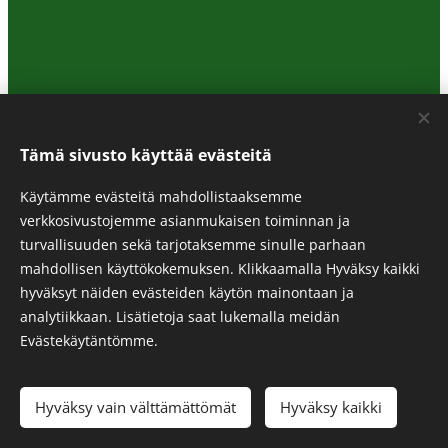
Tämä sivusto käyttää evästeitä
Käytämme evästeitä mahdollistaaksemme
verkkosivustojemme asianmukaisen toiminnan ja
turvallisuuden sekä tarjotaksemme sinulle parhaan
© 2024 KAJABACA WINERY
mahdollisen käyttökokemuksen. Klikkaamalla Hyväksy kaikki
hyväksyt näiden evästeiden käytön mainontaan ja
Contacts: asta@kajabaca.fi, +358445387453
analytiikkaan. Lisätietoja saat lukemalla meidän
Webdesign
Digimuija
Cookies
Evästekäytäntömme.
Languages
Hyväksy vain välttämättömät
Hyväksy kaikki
American English
Suomi