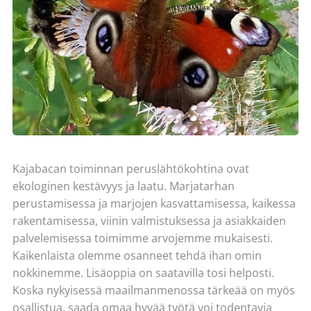
Kajabacan toiminnan peruslähtökohtina ovat
ekologinen kestävyys ja laatu. Marjatarhan
perustamisessa ja marjojen kasvattamisessa, kaikessa
rakentamisessa, viinin valmistuksessa ja asiakkaiden
palvelemisessa toimimme arvojemme mukaisesti.
Kaikenlaista olemme osanneet tehdä ihan omin
nokkinemme. Lisäoppia on saatavilla tosi helposti.
Koska nykyisessä maailmanmenossa tärkeää on myös
osallistua, saada omaa hyvää työtä voi todentavia