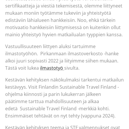
sertifikaatteja ja viestiä tekemisestä, olemme liittyneet
mukaan moniin työtämme tukeviin ja yhteistyötä
edistäviin lähialueen hankkeisiin. Noo, ehkä tärkein
motivaatio hankkeisiin liittymisessä on kuitenkin ollut
mainio yhteistyö hyvien matkailualan tyyppien kanssa.
Vastuullisuuteen liittyen aluksi tartuimme
ilmastotyöhön. Pirkanmaan ilmastoverkosto -hanke
alkoi juuri sopivasti 2022 ja liityimme siihen mukaan.
Tästä voit lukea
ilmastotyö
sivulta.
Kestävän kehityksen näkökulmaksi tarkentui matkailun
kestävyys. Visit Finlandin Sustainable Travel Finland -
ohjelma kiinnosti ja parin lukukerran jälkeen
päätimme tarttua mahdollisuuteen ja alkaa
edetä Sustainable Travel Finland -merkkiä kohti.
Ensimmäiset tehtävät on nyt tehty (vappuna 2024).
Kestävän kehityksen teema ja STF valmennukset ovat